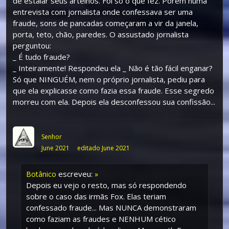
de estalar seus artelhos. Foi só o que fez. Porém numa
entrevista com jornalista onde confessava ser uma
fraude, sons de pancadas começaram a vir da janela,
porta, teto, chão, paredes. O assustado jornalista
perguntou:
_ É tudo fraude?
_ Inteiramente! Respondeu ela _ Não é tão fácil enganar?
Só que NINGUÉM, nem o próprio jornalista, pediu para
que ela explicasse como fazia essa fraude. Esse segredo
morreu com ela. Depois ela desconfessou sua confissão...
Senhor
June 2021
editado June 2021
escreveu:
Botânico
»
Depois eu vejo o resto, mas só respondendo
sobre o caso das irmãs Fox. Elas teriam
confessado fraude... Mas NUNCA demonstraram
como faziam as fraudes e NENHUM cético