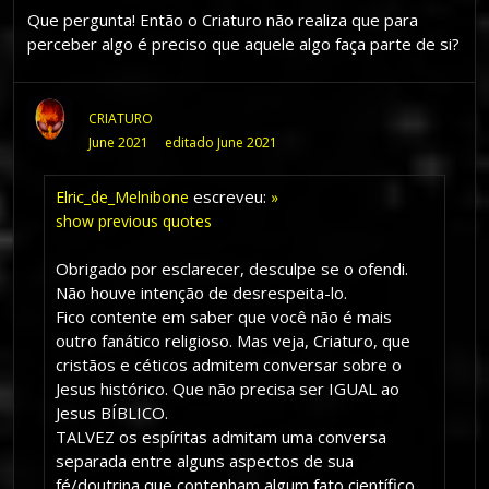
Que pergunta! Então o Criaturo não realiza que para
perceber algo é preciso que aquele algo faça parte de si?
CRIATURO
June 2021
editado June 2021
escreveu:
Elric_de_Melnibone
»
show previous quotes
Obrigado por esclarecer, desculpe se o ofendi.
Não houve intenção de desrespeita-lo.
Fico contente em saber que você não é mais
outro fanático religioso. Mas veja, Criaturo, que
cristãos e céticos admitem conversar sobre o
Jesus histórico. Que não precisa ser IGUAL ao
Jesus BÍBLICO.
TALVEZ os espíritas admitam uma conversa
separada entre alguns aspectos de sua
fé/doutrina que contenham algum fato científico,