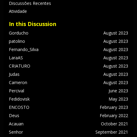
i
Discussões Recentes
n
Atividade
k
s
In this Discussion
R
Gorducho
August 2023
á
p
patolino
August 2023
i
Fernando_Silva
August 2023
d
LaraAS
August 2023
o
CRIATURO
August 2023
s
Judas
August 2023
Cameron
August 2023
Percival
June 2023
Fedidovisk
May 2023
ENCOSTO
February 2023
Deus
February 2022
Acauan
October 2021
Senhor
September 2021