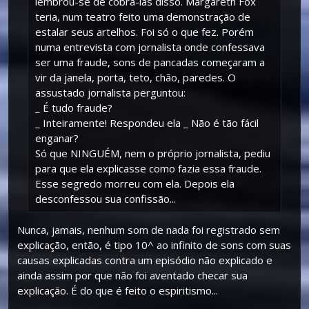
lembrou-se de cobrá-las disso. Margareth Fox
teria, num teatro feito uma demonstração de
estalar seus artelhos. Foi só o que fez. Porém
numa entrevista com jornalista onde confessava
ser uma fraude, sons de pancadas começaram a
vir da janela, porta, teto, chão, paredes. O
assustado jornalista perguntou:
_ É tudo fraude?
_ Inteiramente! Respondeu ela _ Não é tão fácil
enganar?
Só que NINGUÉM, nem o próprio jornalista, pediu
para que ela explicasse como fazia essa fraude.
Esse segredo morreu com ela. Depois ela
desconfessou sua confissão...
Nunca, jamais, nenhum som de nada foi registrado sem
explicação, então, é tipo 10^ ao infinito de sons com suas
causas explicadas contra um episódio não explicado e
ainda assim por que não foi aventado checar sua
explicação. É do que é feito o espiritismo...