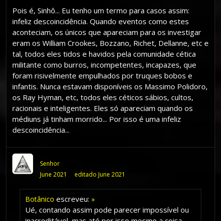
Pois é, Sinhô... Eu tenho um termo para casos assim:
infeliz descoincidência. Quando eventos como estes
aconteciam, os únicos que apareciam para os investigar
eram os William Crookes, Bozzano, Richet, Dellanne, etc e
tal, todos eles tidos e havidos pela comunidade cética
militante como burros, incompetentes, incapazes, que
foram risivelmente empulhados por truques bobos e
infantis. Nunca estavam disponíveis os Massimo Polidoro,
os Ray Hyman, etc, todos eles céticos sábios, cultos,
racionais e inteligentes. Eles só apareciam quando os
médiuns já tinham morrido... Por isso é uma infeliz
descoincidência...
Senhor
June 2021
editado June 2021
escreveu:
Botânico
»
Ué, contando assim pode parecer impossível ou
inacreditável, mas até por isso mesmo a coisa