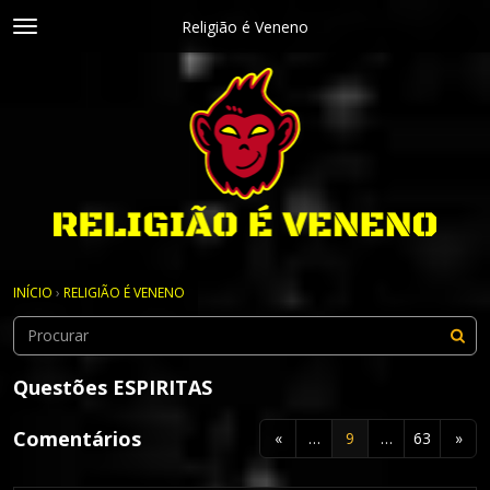
Religião é Veneno
t
o
×
Entrar
·
Registrar-se
g
Entrar
Registrar-se
g
l
e
Salas de discussão
m
e
Discussões
n
Atividade
u
Articles
INÍCIO
›
RELIGIÃO É VENENO
Article Categories
Questões ESPIRITAS
Comentários
«
…
9
…
63
»