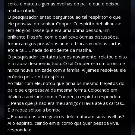
cerca e matou algumas ovelhas do pai, o que o deixou
muito irritado.
O pesquisador então perguntou ao tal "espírito" o que
ele pensava do senhor Cooper. O espírito debulhou-se
em elogios. Disse que era uma ótima pessoa, um
brilhante filosófo, com o qual teve ótimas discussões,
foram amigos por vários anos e trocaram várias cartas,
etc e tal... E nada do incidente da matilha.
O pesquisador contatou James novamente, relatou o dito
e o rapaz desmentiu tudo. O tal Cooper era um bronco e
nunca houve amizade com a família. Aí James resolveu ele
próprio peitar o tal espírito.
Ao falar com ele, notou que tinha os mesmo trejeitos do
pai e se expressava da mesma forma. Colocando em
dúvida a amizade com o Cooper, o espírito respondeu:
_ Pensa que já não era meu amigo? Havia até as cartas...
E o rapaz soltou a bomba:
_ E quando os perdigueiros dele mataram suas ovelhas?
Aí o espírito, caindo em si como qualquer pessoa viva,
respondeu: